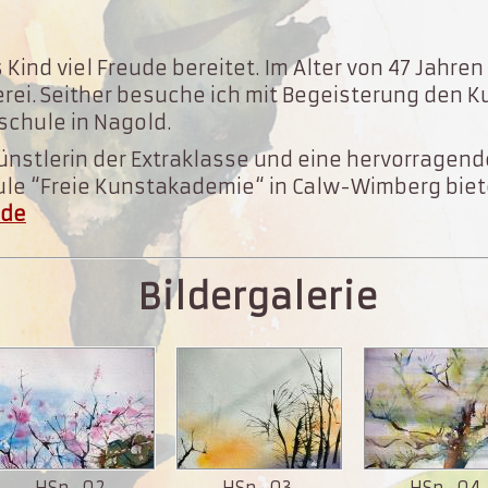
 Kind viel Freude bereitet. Im Alter von 47 Jahre
rei. Seither besuche ich mit Begeisterung den 
schule in Nagold.
ünstlerin der Extraklasse und eine hervorragen
ule “Freie Kunstakademie“ in Calw-Wimberg biete
.de
Bildergalerie
HSp · 02
HSp · 03
HSp · 04