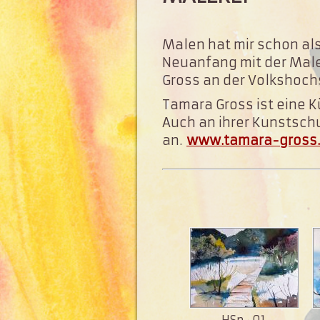
Malen hat mir schon als
Neuanfang mit der Male
Gross an der Volkshoch
Tamara Gross ist eine K
Auch an ihrer Kunstsch
an.
www.tamara-gross
HSp · 01